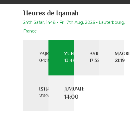
Heures de Iqamah
24th Safar, 1448 - Fri, 7th Aug, 2026 - Lauterbourg,
France
FAJR:
ZUHR:
ASR:
MAGRI
04:19
13:49
17:52
21:19
ISHA:
JUMU'AH:
22:38
14:00