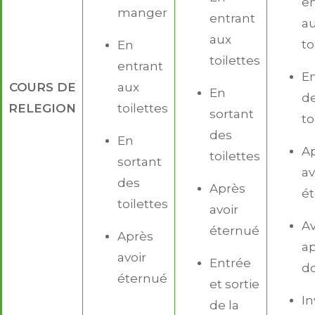
en
manger
entrant
a
aux
to
En
toilettes
entrant
En
COURS DE
aux
En
d
RELEGION
toilettes
sortant
to
des
En
A
toilettes
sortant
av
des
Après
é
toilettes
avoir
Av
éternué
Après
a
avoir
Entrée
d
éternué
et sortie
In
de la