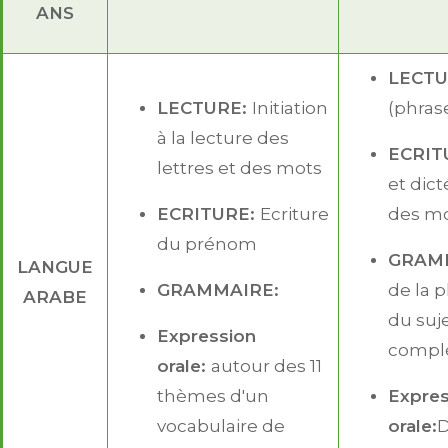
ANS
LECTU
LECTURE:
Initiation
(phras
à la lecture des
ECRIT
lettres et des mots
et dic
ECRITURE:
Ecriture
des m
du prénom
GRAM
LANGUE
GRAMMAIRE:
de la p
ARABE
du suje
Expression
compl
orale:
autour des 11
thèmes d'un
Expres
vocabulaire de
orale:
D