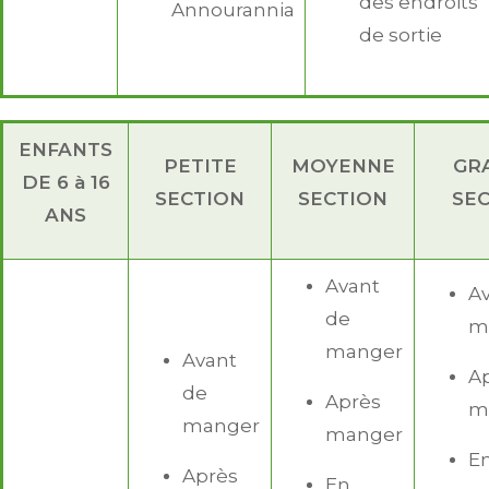
des endroits
Annourannia
de sortie
ENFANTS
PETITE
MOYENNE
GR
DE 6 à 16
SECTION
SECTION
SE
ANS
Avant
A
de
m
manger
Avant
A
de
Après
m
manger
manger
E
Après
En