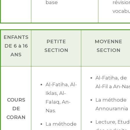
base
révisi
vocabu
ENFANTS
PETITE
MOYENNE
DE 6 à 16
SECTION
SECTION
ANS
Al-Fatiha, de
Al-Fatiha, Al-
Al-Fil a An-Na
Iklas, Al-
COURS
La méthode
Falaq, An-
DE
Annourannia
Nas.
CORAN
Lecture, Etu
La méthode