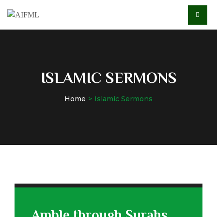
ISLAMIC SERMONS
Home
Islamic Sermons
Amble through Surahs of Quran