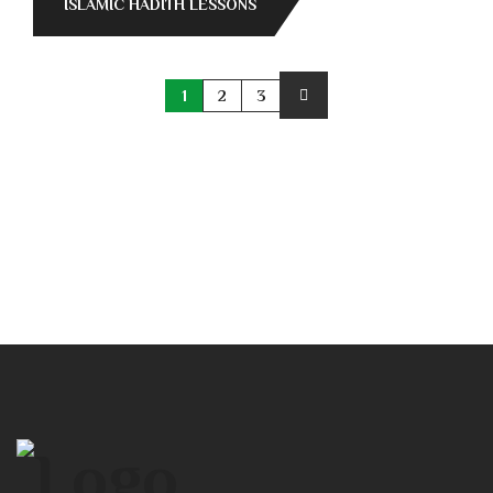
ISLAMIC HADITH LESSONS
1
2
3