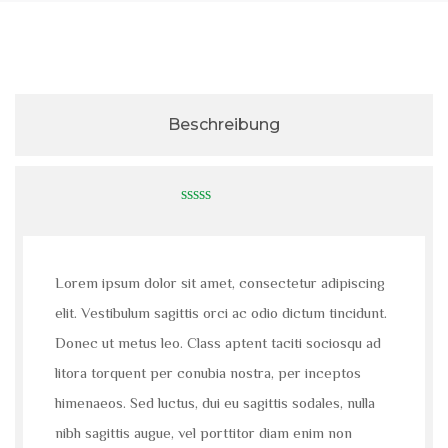
Beschreibung
0
out
of
5
Lorem ipsum dolor sit amet, consectetur adipiscing
elit. Vestibulum sagittis orci ac odio dictum tincidunt.
Donec ut metus leo. Class aptent taciti sociosqu ad
litora torquent per conubia nostra, per inceptos
himenaeos. Sed luctus, dui eu sagittis sodales, nulla
nibh sagittis augue, vel porttitor diam enim non