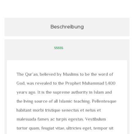
Beschreibung
0
out
of
5
The Qur’an, believed by Muslims to be the word of
God, was revealed to the Prophet Muhammad 1,400
years ago. It is the supreme authority in Islam and
the living source of all Islamic teaching. Pellentesque
habitant morbi tristique senectus et netus et
malesuada fames ac turpis egestas. Vestibulum
tortor quam, feugiat vitae, ultricies eget, tempor sit