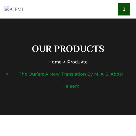
OUR PRODUCTS
Home
Produkte
The Qur’an: A New Translation By M. A. S. Abdel
Haleem