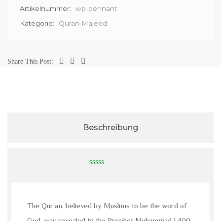
Artikelnummer:
wp-pennant
Kategorie:
Quran Majeed
Share This Post:
Beschreibung
0
out
of
5
The Qur’an, believed by Muslims to be the word of
God, was revealed to the Prophet Muhammad 1,400