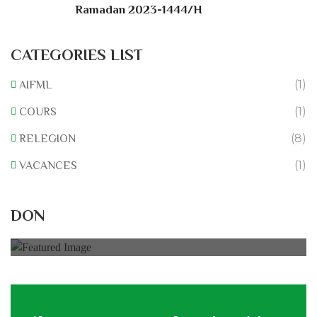
Ramadan 2023-1444/H
CATEGORIES LIST
(1)
AIFML
(1)
COURS
(8)
RELEGION
(1)
VACANCES
Rénovation du L’association
DON
0% of
50.000 € Goal