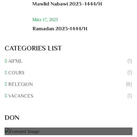
Mawlid Nabawi 2023–1444/H
März 17, 2023
Ramadan 2023-1444/H
CATEGORIES LIST
(1)
AIFML
(1)
COURS
(8)
RELEGION
(1)
VACANCES
Rénovation du L’association
DON
0% of
50.000 € Goal