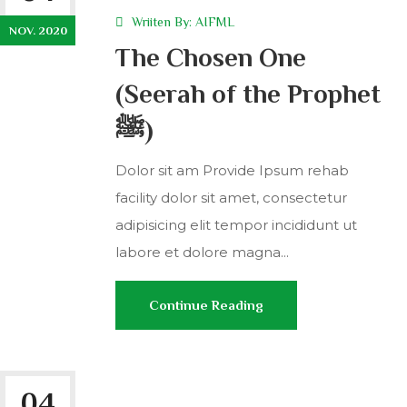
Wriiten By:
AIFML
NOV. 2020
The Chosen One
(Seerah of the Prophet
ﷺ)
Dolor sit am Provide Ipsum rehab
facility dolor sit amet, consectetur
adipisicing elit tempor incididunt ut
labore et dolore magna...
Continue Reading
04