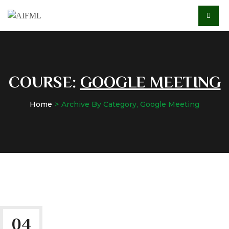
COURSE:
GOOGLE MEETING
Home
Archive By Category, Google Meeting
04