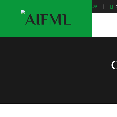
Sunrise At:
04:09
S