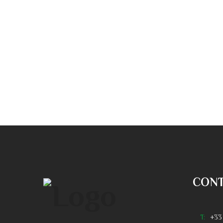
CON
T:
+33