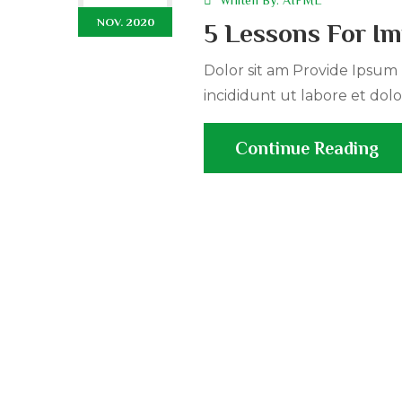
Wriiten By:
AIFML
NOV. 2020
5 Lessons For Im
Dolor sit am Provide Ipsum r
incididunt ut labore et dolo
Continue Reading