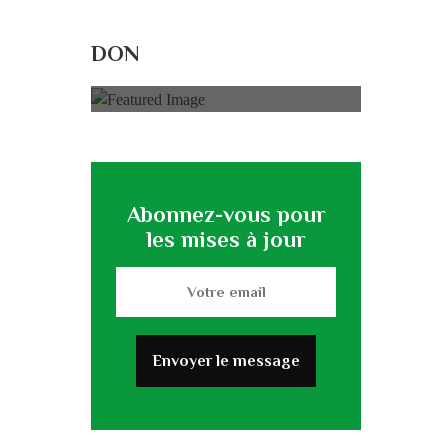
Rénovation du
L’association
DON
0% of
50.000 € Goal
Abonnez-vous pour
les mises à jour