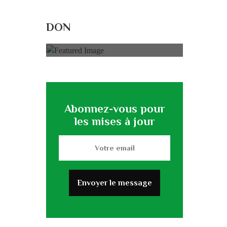
Rénovation du
L’association
DON
0% of
50.000 € Goal
Abonnez-vous pour
les mises à jour