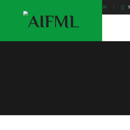
Sunrise At:
04:10
S