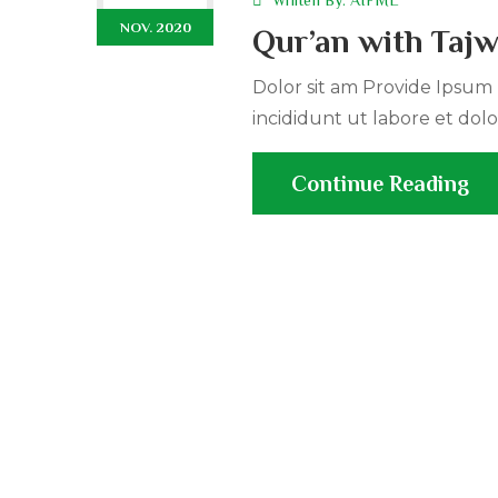
Wriiten By:
AIFML
NOV. 2020
Qur’an with Taj
Dolor sit am Provide Ipsum r
incididunt ut labore et dolo
Continue Reading