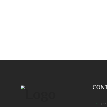
CON
T:
+33