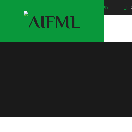
Sunrise At:
04:09
S