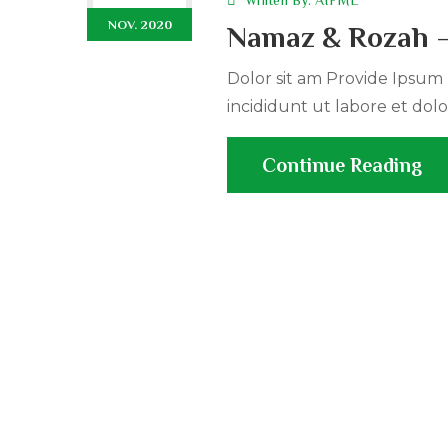
Wriiten By:
AIFML
NOV. 2020
Namaz & Rozah –
Dolor sit am Provide Ipsum r
incididunt ut labore et dolo
Continue Reading