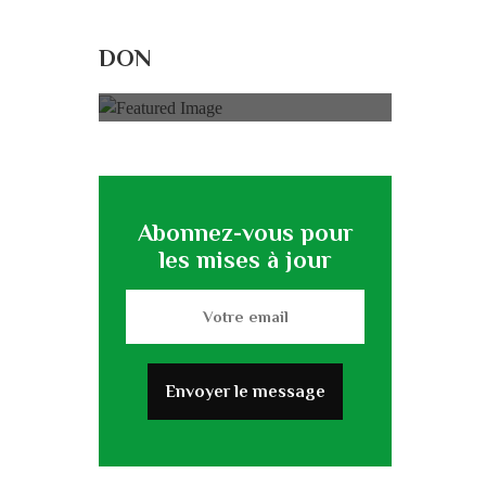
Rénovation du
L’association
DON
0% of
50.000 € Goal
Abonnez-vous pour
les mises à jour