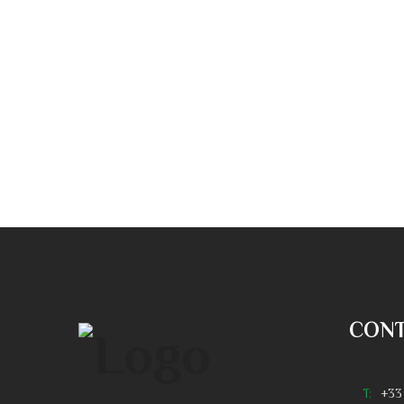
CON
T:
+33