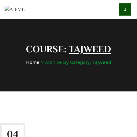
COURSE:
TAJWEED
Home
Archive By Category, Tajweed
04