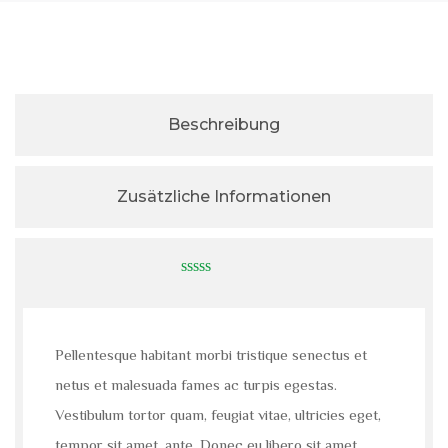
Beschreibung
Zusätzliche Informationen
0
out
of
5
Pellentesque habitant morbi tristique senectus et
netus et malesuada fames ac turpis egestas.
Vestibulum tortor quam, feugiat vitae, ultricies eget,
tempor sit amet, ante. Donec eu libero sit amet