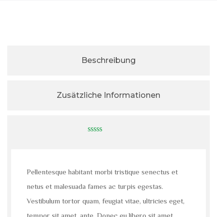
Beschreibung
Zusätzliche Informationen
0
out
of
5
Pellentesque habitant morbi tristique senectus et
netus et malesuada fames ac turpis egestas.
Vestibulum tortor quam, feugiat vitae, ultricies eget,
tempor sit amet, ante. Donec eu libero sit amet