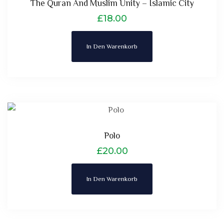
The Quran And Muslim Unity – Islamic City
£
18.00
In Den Warenkorb
Polo
£
20.00
In Den Warenkorb