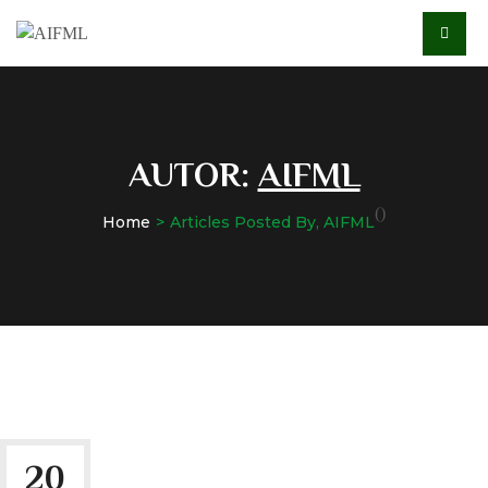
AUTOR:
AIFML
()
Home
Articles Posted By, AIFML
20