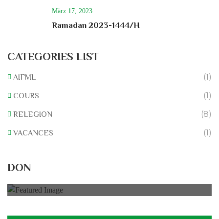
März 17, 2023
Ramadan 2023-1444/H
CATEGORIES LIST
(1)
AIFML
(1)
COURS
(8)
RELEGION
(1)
VACANCES
Rénovation du L’association
DON
0% of
50.000 € Goal