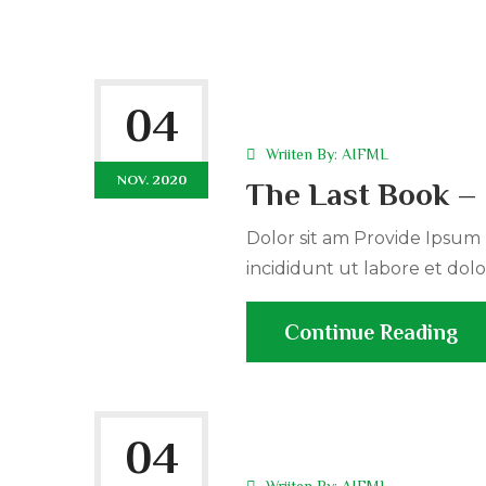
04
Wriiten By:
AIFML
NOV. 2020
The Last Book –
Dolor sit am Provide Ipsum r
incididunt ut labore et dolo
Continue Reading
04