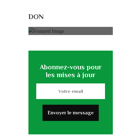
Rénovation du
L’association
DON
0% of
50.000 € Goal
Abonnez-vous pour
les mises à jour