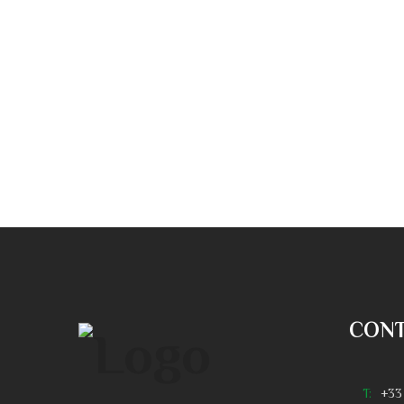
CON
T:
+33