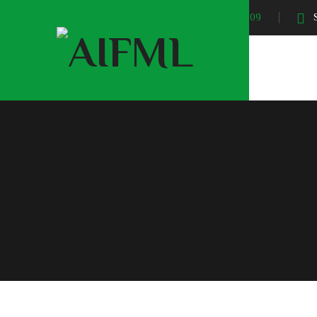
Sunrise At:
04:09
S