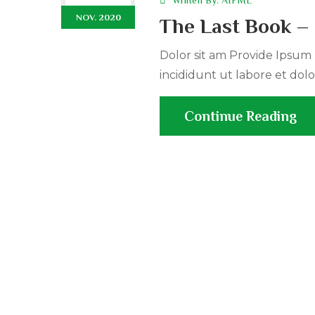
Wriiten By:
AIFML
NOV. 2020
The Last Book –
Dolor sit am Provide Ipsum r
incididunt ut labore et dolo
Continue Reading