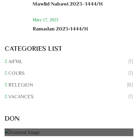
Mawlid Nabawi 2023–1444/H
März 17, 2023
Ramadan 2023-1444/H
CATEGORIES LIST
(1)
AIFML
(1)
COURS
(8)
RELEGION
(1)
VACANCES
Rénovation du L’association
DON
0% of
50.000 € Goal