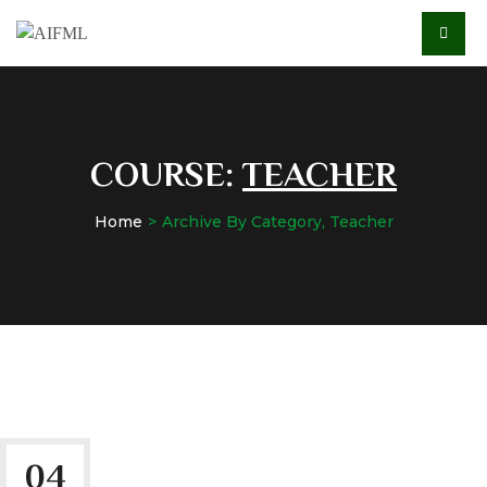
COURSE:
TEACHER
Home
Archive By Category, Teacher
04