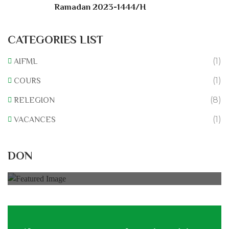
Ramadan 2023-1444/H
CATEGORIES LIST
(1)
AIFML
(1)
COURS
(8)
RELEGION
(1)
VACANCES
Rénovation du L’association
DON
0% of
50.000 € Goal