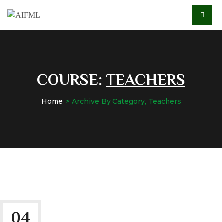
COURSE:
TEACHERS
Home
Archive By Category, Teachers
04