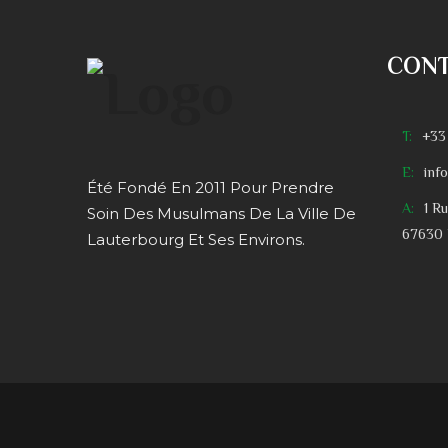
CON
T:
+33
E:
inf
Été Fondé En 2011 Pour Prendre
A:
1 R
Soin Des Musulmans De La Ville De
67630 
Lauterbourg Et Ses Environs.