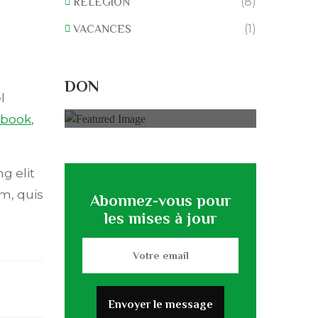
(8)
RELEGION
(1)
VACANCES
Rénovation du
L’association
DON
0% of
50.000 € Goal
l
ebook
,
g elit
m, quis
Abonnez-vous pour
les mises à jour