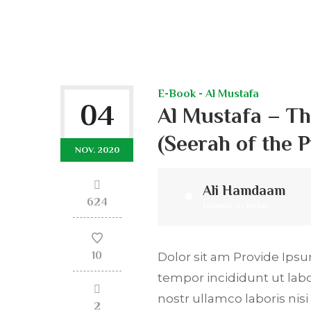
E-Book - Al Mustafa
04
Al Mustafa – T
NOV. 2020
Ali Hamdaam
624
Islamic Scholar
10
Dolor sit am Provide Ipsum
tempor incididunt ut lab
nostr ullamco laboris ni
2