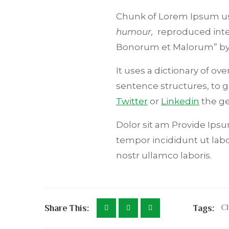
Chunk of Lorem Ipsum use
humour,
reproduced inter
Bonorum et Malorum” b
It uses a dictionary of o
sentence structures, to
Twitter
or
Linkedin
the ge
Dolor sit am Provide Ipsum
tempor incididunt ut lab
nostr ullamco laboris.
Share This:
Tags:
Cl