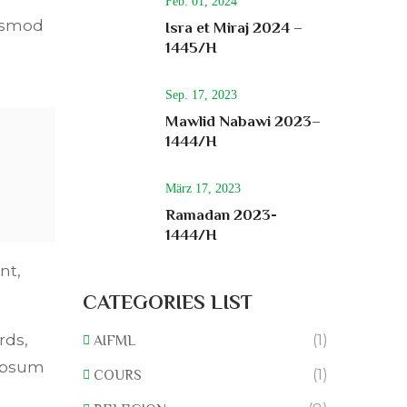
Feb. 01, 2024
iusmod
Isra et Miraj 2024 –
1445/H
Sep. 17, 2023
Mawlid Nabawi 2023–
1444/H
März 17, 2023
Ramadan 2023-
1444/H
nt,
CATEGORIES LIST
rds,
(1)
AIFML
 Ipsum
(1)
COURS