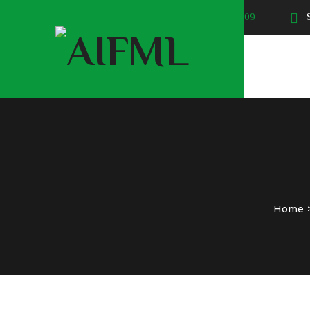
Sunrise At:
04:09
S
Home