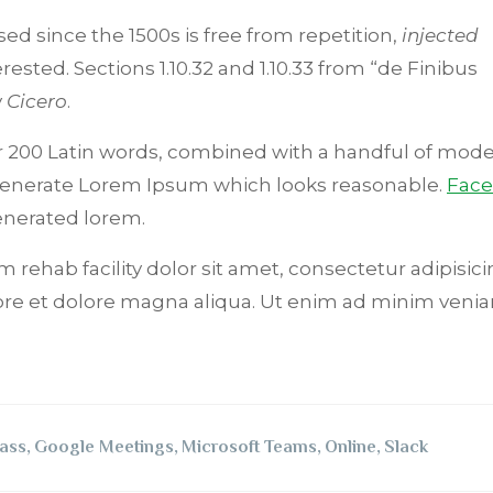
d since the 1500s is free from repetition,
injected
ested. Sections 1.10.32 and 1.10.33 from “de Finibus
y
Cicero
.
ver 200 Latin words, combined with a handful of mode
 generate Lorem Ipsum which looks reasonable.
Fac
nerated lorem.
 rehab facility dolor sit amet, consectetur adipisicin
ore et dolore magna aliqua. Ut enim ad minim venia
ass
,
Google Meetings
,
Microsoft Teams
,
Online
,
Slack