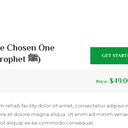
he Chosen One
GET STAR
(Seerah of the Prophet ﷺ)
$49.0
Price:
 rehab facility dolor sit amet, consectetur adipisicin
ore et dolore magna aliqua. Ut enim ad minim venia
si ut aliquip ex ea commodo consequat.