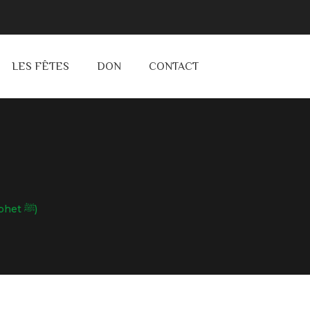
LES FÊTES
DON
CONTACT
Al Mustafa – The Chosen One (Seerah Of The Prophet ﷺ)