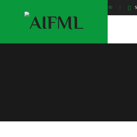
Sunrise At:
04:10
S