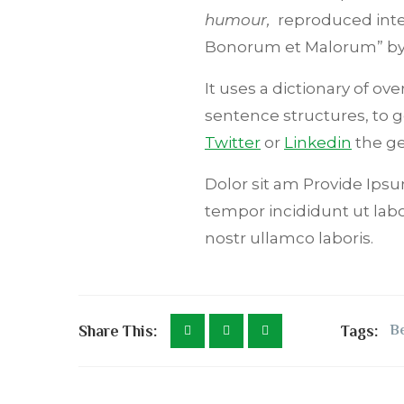
humour,
reproduced inter
Bonorum et Malorum” b
It uses a dictionary of o
sentence structures, to
Twitter
or
Linkedin
the ge
Dolor sit am Provide Ipsum
tempor incididunt ut lab
nostr ullamco laboris.
Share This:
Tags:
Be