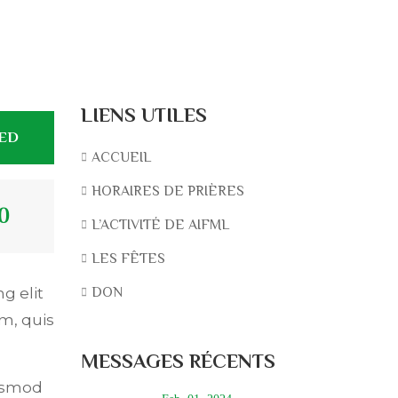
LIENS UTILES
TED
ACCUEIL
HORAIRES DE PRIÈRES
0
L’ACTIVITÉ DE AIFML
LES FÊTES
DON
g elit
m, quis
MESSAGES RÉCENTS
iusmod