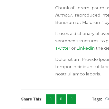
Chunk of Lorem Ipsum use
humour,
reproduced inter
Bonorum et Malorum” b
It uses a dictionary of o
sentence structures, to
Twitter
or
Linkedin
the ge
Dolor sit am Provide Ipsum
tempor incididunt ut lab
nostr ullamco laboris.
Share This:
Tags:
C