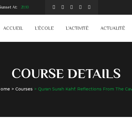
unset At:
21:10
ACCUEIL
L’ÉCOLE
L’ACTIVITÉ
ACTUALITÉ
COURSE DETAILS
Home
Courses
Quran Surah Kahf: Reflections From The Ca