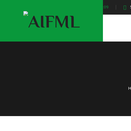
Sunrise At:
04:09
S