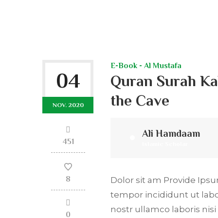
E-Book - Al Mustafa
04
Quran Surah Kah
the Cave
NOV. 2020
Ali Hamdaam
451
Islamic Scholar
8
Dolor sit am Provide Ipsum
tempor incididunt ut lab
nostr ullamco laboris ni
0