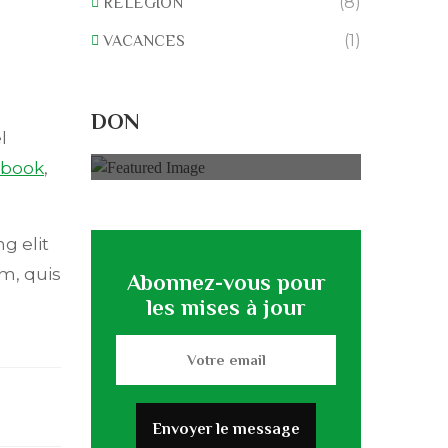
(8)
RELEGION
(1)
VACANCES
Rénovation du
L’association
DON
0% of
50.000 € Goal
l
ebook
,
g elit
m, quis
Abonnez-vous pour
les mises à jour