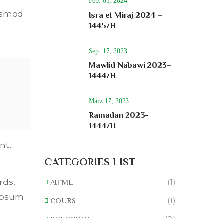
Feb. 01, 2024
iusmod
Isra et Miraj 2024 –
1445/H
Sep. 17, 2023
Mawlid Nabawi 2023–
1444/H
März 17, 2023
Ramadan 2023-
1444/H
nt,
CATEGORIES LIST
rds,
(1)
AIFML
 Ipsum
(1)
COURS