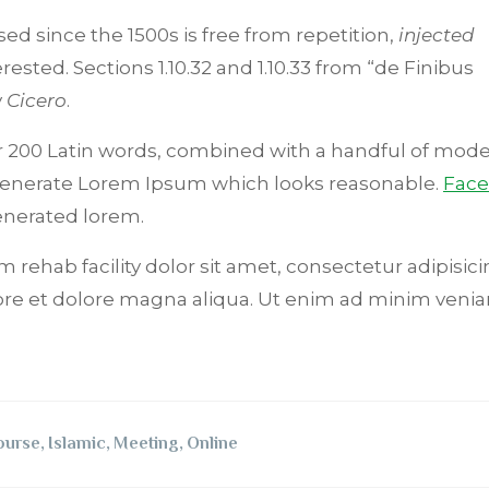
d since the 1500s is free from repetition,
injected
ested. Sections 1.10.32 and 1.10.33 from “de Finibus
y
Cicero
.
ver 200 Latin words, combined with a handful of mode
 generate Lorem Ipsum which looks reasonable.
Fac
nerated lorem.
 rehab facility dolor sit amet, consectetur adipisicin
ore et dolore magna aliqua. Ut enim ad minim venia
ourse
,
Islamic
,
Meeting
,
Online