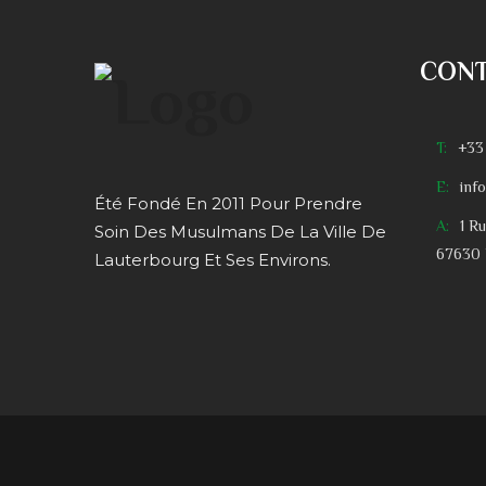
CON
T:
+33
E:
inf
Été Fondé En 2011 Pour Prendre
A:
1 R
Soin Des Musulmans De La Ville De
67630 
Lauterbourg Et Ses Environs.