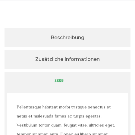
Beschreibung
Zusätzliche Informationen
0
out
of
5
Pellentesque habitant morbi tristique senectus et
netus et malesuada fames ac turpis egestas.
Vestibulum tortor quam, feugiat vitae, ultricies eget,
tempor sit amet, ante. Donec eu libero sit amet