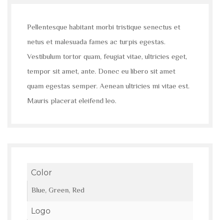
out
of
5
Pellentesque habitant morbi tristique senectus et
netus et malesuada fames ac turpis egestas.
Vestibulum tortor quam, feugiat vitae, ultricies eget,
tempor sit amet, ante. Donec eu libero sit amet
quam egestas semper. Aenean ultricies mi vitae est.
Mauris placerat eleifend leo.
Color
Blue, Green, Red
Logo