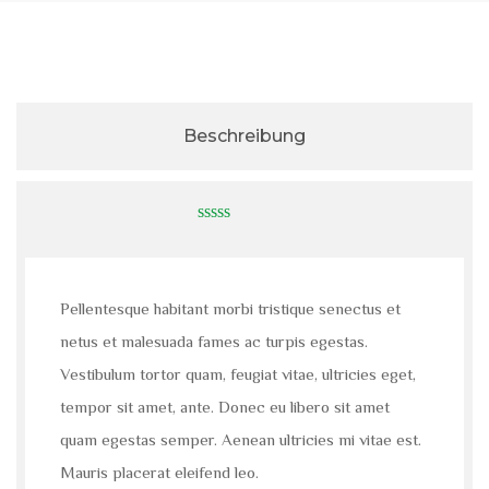
Beschreibung
0
out
of
5
Pellentesque habitant morbi tristique senectus et
netus et malesuada fames ac turpis egestas.
Vestibulum tortor quam, feugiat vitae, ultricies eget,
tempor sit amet, ante. Donec eu libero sit amet
quam egestas semper. Aenean ultricies mi vitae est.
Mauris placerat eleifend leo.