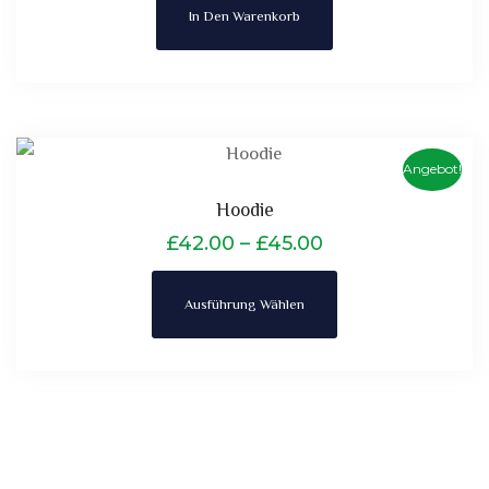
In Den Warenkorb
Angebot!
Hoodie
£
42.00
–
£
45.00
Ausführung Wählen