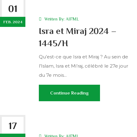
01
Wriiten By:
AIFML
FEB. 2024
Isra et Miraj 2024 –
1445/H
Qu’est-ce que Isra et Miraj ? Au sein de
l’Islam, Isra et Mi’raj, célébré le 27e jour
du 7e mois...
Continue Reading
17
Wriiten By:
AIFML