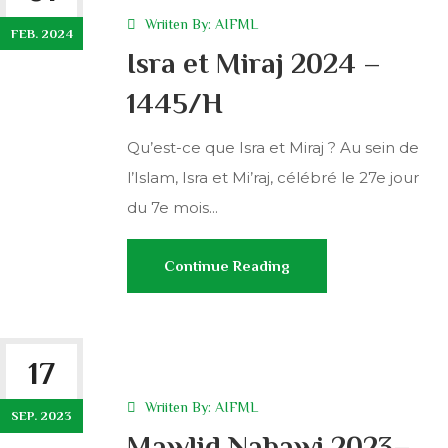
Wriiten By:
AIFML
FEB. 2024
Isra et Miraj 2024 –
1445/H
Qu’est-ce que Isra et Miraj ? Au sein de
l’Islam, Isra et Mi’raj, célébré le 27e jour
du 7e mois...
Continue Reading
17
Wriiten By:
AIFML
SEP. 2023
Mawlid Nabawi 2023–