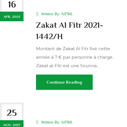
16
Wriiten By:
AIFML
APR. 2021
Zakat Al Fitr 2021-
1442/H
Montant de Zakat Al Fitr fixé cette
année à 7 € par personne à charge.
Zakat al-Fitr est une Sounna...
Continue Reading
25
Wriiten By:
AIFML
NOV. 2017