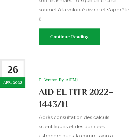
son fils Ismael. Lorsque celui-ci se
soumet à la volonté divine et s'apprête
à...
Continue Reading
26
Wriiten By:
AIFML
APR. 2022
AID EL FITR 2022–
1443/H
Après consultation des calculs
scientifiques et des données
astronomiques, la commission a