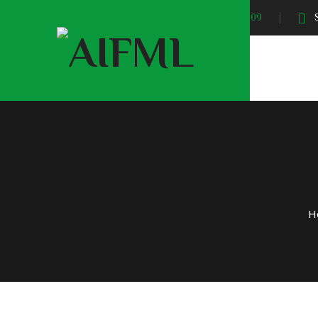
Sunrise At:
04:09
S
H