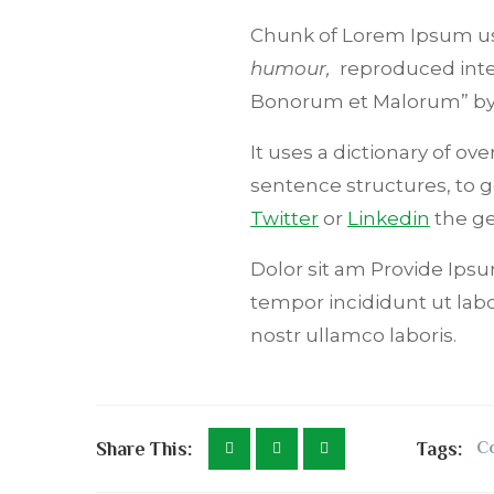
Chunk of Lorem Ipsum use
humour,
reproduced inter
Bonorum et Malorum” b
It uses a dictionary of o
sentence structures, to
Twitter
or
Linkedin
the ge
Dolor sit am Provide Ipsum
tempor incididunt ut lab
nostr ullamco laboris.
Share This:
Tags:
C