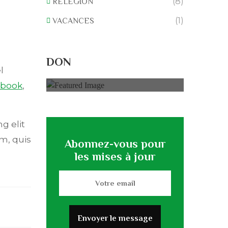
(8)
RELEGION
(1)
VACANCES
Rénovation du
L’association
DON
0% of
50.000 € Goal
l
ebook
,
g elit
m, quis
Abonnez-vous pour
les mises à jour