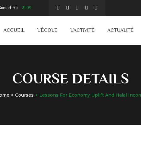
unset At:
21:09
ACCUEIL
L’ÉCOLE
L’ACTIVITÉ
ACTUALITÉ
COURSE DETAILS
ome
Courses
Lessons For Economy Uplift And Halal Inco