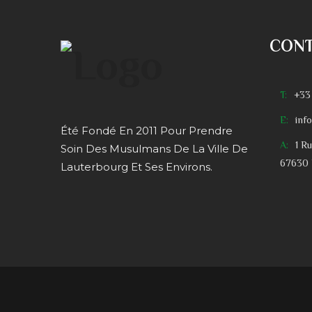
CON
T:
+33
E:
inf
Été Fondé En 2011 Pour Prendre
A:
1 R
Soin Des Musulmans De La Ville De
67630 
Lauterbourg Et Ses Environs.