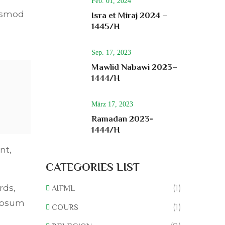
Feb. 01, 2024
iusmod
Isra et Miraj 2024 –
1445/H
Sep. 17, 2023
Mawlid Nabawi 2023–
1444/H
März 17, 2023
Ramadan 2023-
1444/H
nt,
CATEGORIES LIST
rds,
(1)
AIFML
 Ipsum
(1)
COURS