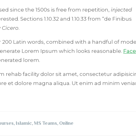
d since the 1500s is free from repetition,
injected
ested. Sections 1.10.32 and 1.10.33 from “de Finibus
y
Cicero
.
ver 200 Latin words, combined with a handful of mode
 generate Lorem Ipsum which looks reasonable.
Fac
nerated lorem.
 rehab facility dolor sit amet, consectetur adipisicin
ore et dolore magna aliqua. Ut enim ad minim venia
ourses
,
Islamic
,
MS Teams
,
Online