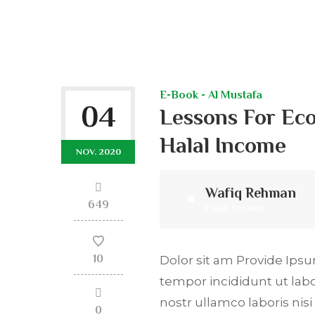
E-Book - Al Mustafa
04
Lessons For Ec
Halal Income
NOV. 2020
Wafiq Rehman
649
Fiqah Scholar
10
Dolor sit am Provide Ipsum
tempor incididunt ut lab
nostr ullamco laboris ni
0