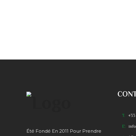
CON
T:
+33
E:
inf
Été Fondé En 2011 Pour Prendre