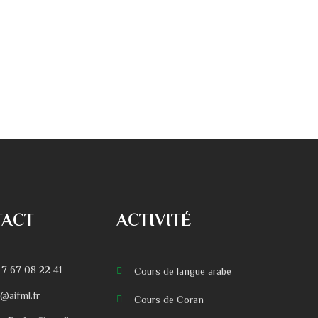
TACT
ACTIVITÉ
 7 67 08 22 41
Cours de langue arabe
o@aifml.fr
Cours de Coran