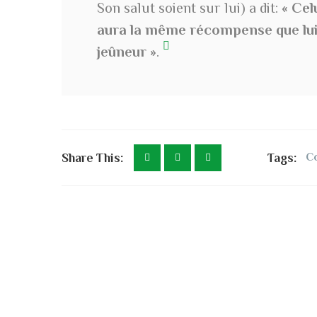
Son salut soient sur lui) a dit:
« Cel
aura la même récompense que lui 
jeûneur »
.
Share This:
Tags:
C