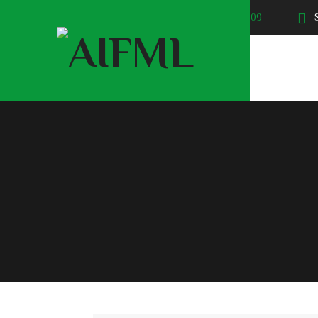
Sunrise At:
04:09
S