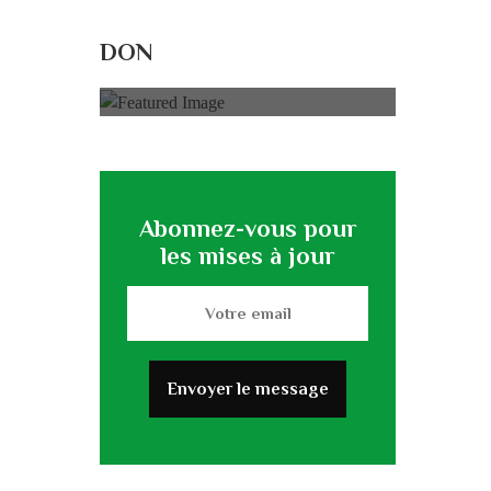
Rénovation du
L’association
DON
0% of
50.000 € Goal
Abonnez-vous pour
les mises à jour