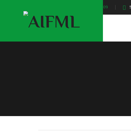
Sunrise At:
04:09
S