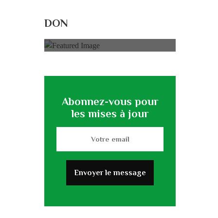
Rénovation du
L’association
DON
0% of
50.000 € Goal
Abonnez-vous pour
les mises à jour