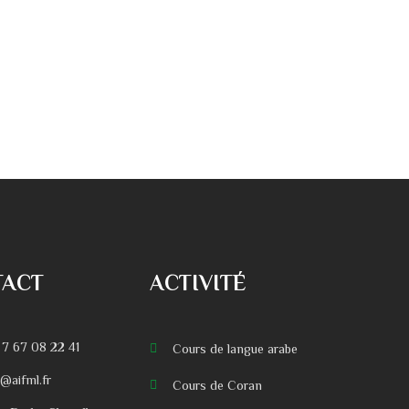
TACT
ACTIVITÉ
 7 67 08 22 41
Cours de langue arabe
o@aifml.fr
Cours de Coran