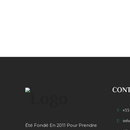
CON
T:
+33
E:
inf
Été Fondé En 2011 Pour Prendre