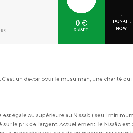
DONATE
0 €
NOW
RAISED
ORS
am. C'est un devoir pour le musulman, une charité qui 
se est égale ou supérieure au Nissab ( seuil minimu
 sur le prix de l'argent. Actuellement, le Nissâb est 
ue vous possédez au-delà de ce montant est soumis